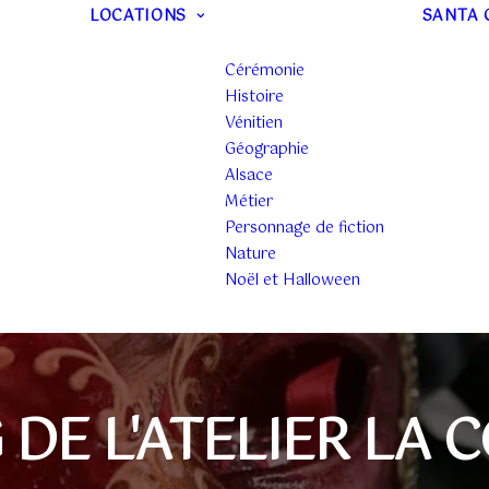
LOCATIONS
SANTA 
Cérémonie
Histoire
Vénitien
Géographie
Alsace
Métier
Personnage de fiction
Nature
Noël et Halloween
 DE L'ATELIER LA