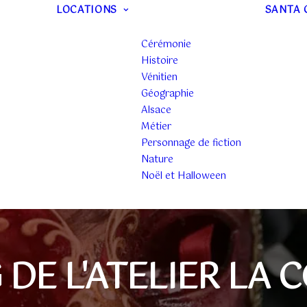
LOCATIONS
SANTA 
Cérémonie
Histoire
Vénitien
Géographie
Alsace
Métier
Personnage de fiction
Nature
Noël et Halloween
 DE L'ATELIER LA