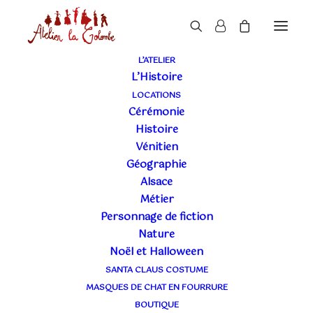
L’ATELIER
BOUTIQUE
L’Histoire
LOCATIONS
Cérémonie
Histoire
Vénitien
Géographie
Alsace
Métier
Personnage de fiction
MASQUES -
+
Nature
Noël et Halloween
masque colombina
(47)
SANTA CLAUS COSTUME
Masques barrière artisanaux en tissu
(1)
MASQUES DE CHAT EN FOURRURE
Masques blancs à personnaliser
(11)
BOUTIQUE