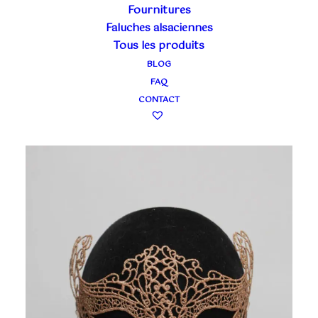
Fournitures
vente
Masques en métal ou dentelle
Faluches alsaciennes
Tous les produits
10 résultats affichés
BLOG
FAQ
CONTACT