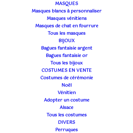
MASQUES
Masques by "Atelier La Colombe"
(2)
Masques blancs à personnaliser
Masques couleurs unis
(8)
Masques vénitiens
Masques en métal ou dentelle
Masques de chat en fourrure
Tous les masques
Masques vénitiens
(72)
BIJOUX
TAGS
+
Bagues fantaisie argent
Bagues fantaisie or
22€
50€
Tous les bijoux
COSTUMES EN VENTE
22
29
36
43
50
Costumes de cérémonie
In stock
Noël
Vénitien
Filtrer les produits
Effacer les filtres
Adopter un costume
Alsace
Tous les costumes
DIVERS
Perruques