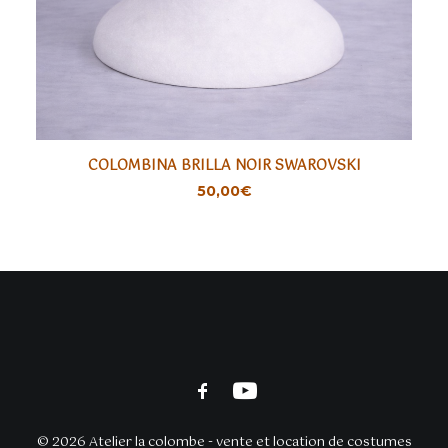
COLOMBINA BRILLA NOIR SWAROVSKI
AJOUTER
50,00
€
© 2026 Atelier la colombe - vente et location de costumes