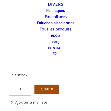
DIVERS
Perruques
MASQUE BRONZE
Fournitures
Faluches alsaciennes
EN DENTELLE
Tous les produits
BLOG
22,00
€
FAQ
TTC
CONTACT
Masque en dentelle souple, confectionné à Venise.
L’accessoire qui embellira votre tenue.
1 en stock
quantité
AJOUTER
de
Masque
Ajouter à ma liste
bronze