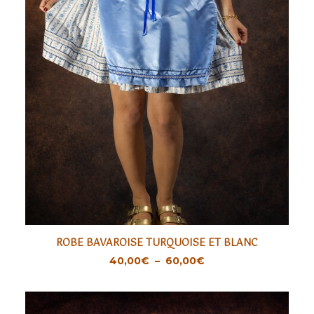
Ce
ROBE BAVAROISE TURQUOISE ET BLANC
produit
CHOIX DES OPTIONS
Plage
40,00
€
–
60,00
€
a
de
prix :
plusieurs
40,00€
variations.
à