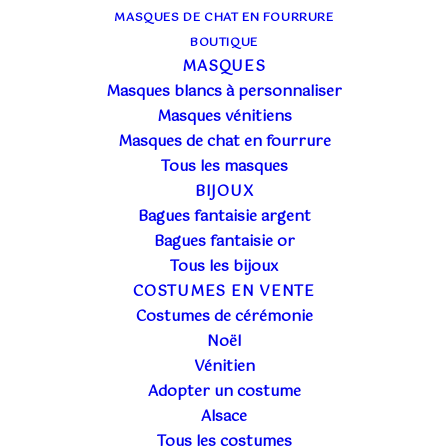
35€
160€
MASQUES DE CHAT EN FOURRURE
BOUTIQUE
35
66
98
129
160
MASQUES
In stock
Masques blancs à personnaliser
Masques vénitiens
Filtrer les produits
Masques de chat en fourrure
Tous les masques
BIJOUX
Bagues fantaisie argent
Bagues fantaisie or
Tous les bijoux
COSTUMES EN VENTE
Affichage de 1–36 sur 42 résultats
Costumes de cérémonie
Noël
Vénitien
Adopter un costume
Alsace
Tous les costumes