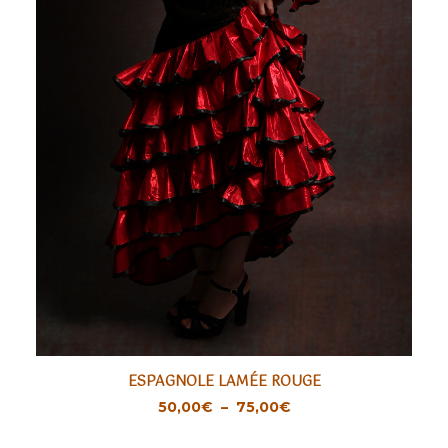
Ce
ESPAGNOLE LAMÉE ROUGE
produit
CHOIX DES OPTIONS
Plage
50,00
€
–
75,00
€
a
de
prix :
plusieurs