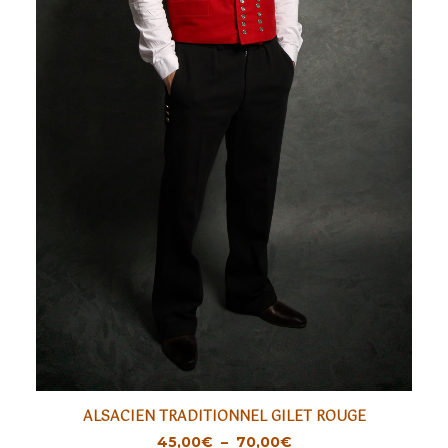
Ce
ALSACIEN TRADITIONNEL GILET ROUGE
produit
CHOIX DES OPTIONS
Plage
45,00
€
–
70,00
€