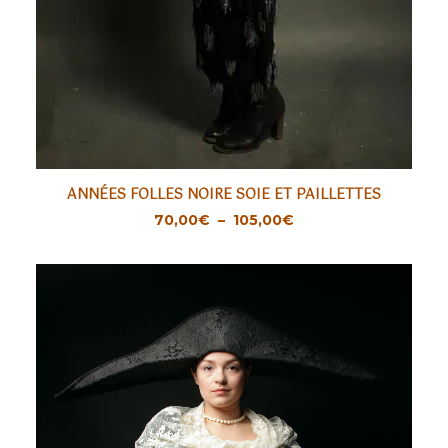
Ce
ANNÉES FOLLES NOIRE SOIE ET PAILLETTES
produit
CHOIX DES OPTIONS
Plage
70,00
€
–
105,00
€
a
de
prix :
plusieurs
70,00€
variations.
à
105,00€
Les
options
peuvent
être
choisies
sur