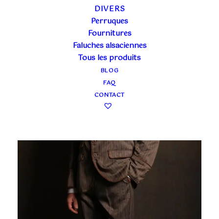
DIVERS
Perruques
Fournitures
Faluches alsaciennes
Tous les produits
BLOG
FAQ
CONTACT