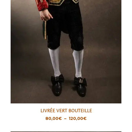
Ce
LIVRÉE VERT BOUTEILLE
produit
CHOIX DES OPTIONS
Plage
80,00
€
–
120,00
€
a
de
prix :
plusieurs