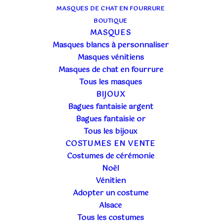
TAGS
+
MASQUES DE CHAT EN FOURRURE
BOUTIQUE
20€
235€
MASQUES
Masques blancs à personnaliser
20
74
128
181
235
Masques vénitiens
In stock
Masques de chat en fourrure
Tous les masques
Filtrer les produits
BIJOUX
Bagues fantaisie argent
Bagues fantaisie or
Tous les bijoux
COSTUMES EN VENTE
Costumes de cérémonie
Noël
Affichage de 1–36 sur 158 résultats
Vénitien
Adopter un costume
Alsace
Tous les costumes