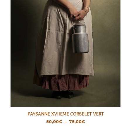
Ce
PAYSANNE XVIIEME CORSELET VERT
produit
CHOIX DES OPTIONS
Plage
50,00
€
–
75,00
€
a
de
prix :