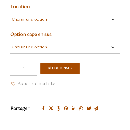
Location
Option cape en sus
quantité
SÉLECTIONNER
de
Robe
Ajouter à ma liste
1880
damassée
bleue
Partager