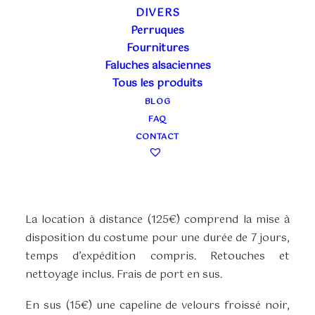
DIVERS
Perruques
ROBE 1880
Fournitures
Faluches alsaciennes
DAMASSÉE BLEUE
Tous les produits
BLOG
Plage
70,00
€
–
120,00
€
FAQ
TTC
de
CONTACT
La location en boutique (70€) couvre 3 jours
prix :
ouvrés ou un week-end. Pris et ramené à la
70,00€
boutique. Retouches et nettoyage inclus.
à
120,00€
La location à distance (125€) comprend la mise à
disposition du costume pour une durée de 7 jours,
temps d’expédition compris. Retouches et
nettoyage inclus. Frais de port en sus.
En sus (15€) une capeline de velours froissé noir,