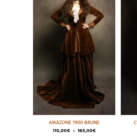
Ce
Ce
AMAZONE 1900 BRUNE
C
produit
produi
SÉLECTIONNER
Plage
110,00
€
–
165,00
€
a
a
de