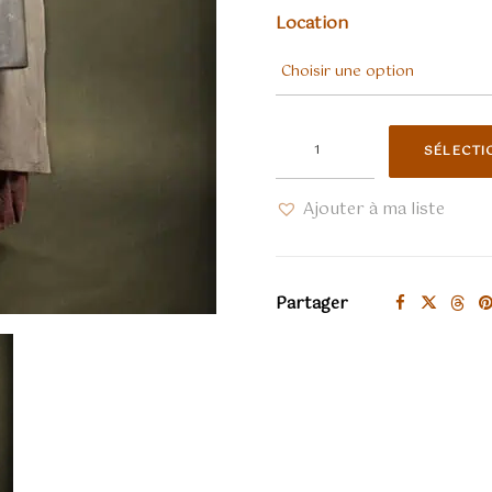
Location
quantité
SÉLECTI
de
Paysanne
Ajouter à ma liste
XVIIeme
corselet
vert
Partager