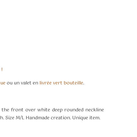
 !
que
ou un valet en
livrée vert bouteille
.
 the front over white deep rounded neckline
ch. Size M/L Handmade creation. Unique item.