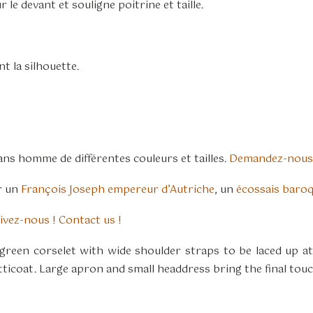
r le devant et souligne poitrine et taille.
t la silhouette.
 homme de différentes couleurs et tailles.
Demandez-nous
ar un
François Joseph empereur d’Autriche
, un
écossais baro
ivez-nous ! Contact us !
een corselet with wide shoulder straps to be laced up at
tticoat. Large apron and small headdress bring the final tou