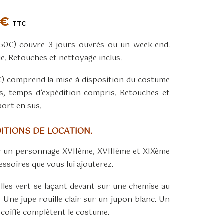
Plage
€
TTC
de
(50€) couvre 3 jours ouvrés ou un week-end.
prix :
ue. Retouches et nettoyage inclus.
50,00€
à
5€) comprend la mise à disposition du costume
75,00€
s, temps d’expédition compris. Retouches et
port en sus.
TIONS DE LOCATION.
 un personnage XVIIème, XVIIIème et XIXème
essoires que vous lui ajouterez.
telles vert se laçant devant sur une chemise au
 Une jupe rouille clair sur un jupon blanc. Un
e coiffe complètent le costume.