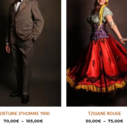
Ce
OSTUME D’HOMME 1900
TZIGANE ROUGE
t
produit
SÉLECTIONNER
SÉLECTIONNER
Plage
P
70,00
€
–
105,00
€
50,00
€
–
75,00
€
a
de
d