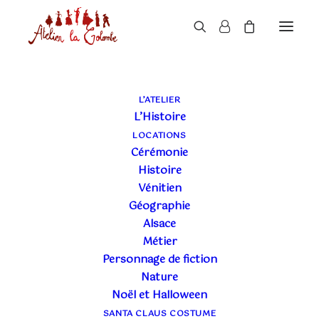
L’ATELIER
L’Histoire
LISTE DE SOUHAITS
LOCATIONS
Cérémonie
Histoire
Votre liste de souhaits est vide.
Vénitien
Géographie
RETOUR À LA BOUTIQUE
Alsace
Métier
Personnage de fiction
Nature
Noël et Halloween
SANTA CLAUS COSTUME