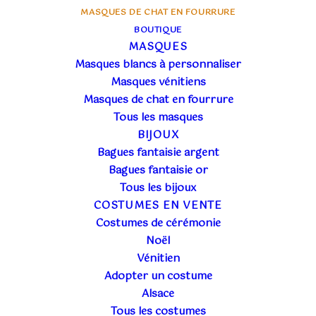
MASQUES DE CHAT EN FOURRURE
BOUTIQUE
MASQUES
Masques blancs à personnaliser
Masques vénitiens
Masques de chat en fourrure
Tous les masques
BIJOUX
Bagues fantaisie argent
A l’Atelier, nous servons la Beauté sous toutes ses
Bagues fantaisie or
formes. Nous la valorisons par le choix des
Tous les bijoux
COSTUMES EN VENTE
matières que nous travaillons. Nous la célébrons
Costumes de cérémonie
par notre savoir-faire et notre attention aux
Noël
détails. Nos masques de chat en fourrure naissent
Vénitien
de cet engagement.
Adopter un costume
Alsace
Tous les costumes