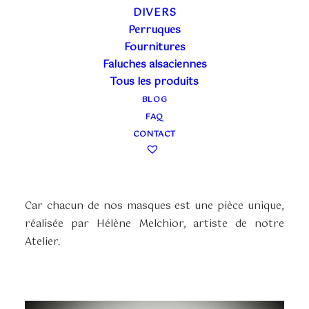
UN MASQUE DE CHAT
DIVERS
Perruques
UNIQUE
Fournitures
Faluches alsaciennes
Pour tous les ailurophiles (=amoureux des chats),
Tous les produits
nos masques de chat en fourrure sont les cadeaux
BLOG
idéaux à offrir ou à s’offrir.
FAQ
CONTACT
Pour les amateurs de costumes et les passionnés
de bal masqués, ils sont un élément sophistiqué et
singulier.
Car chacun de nos masques est une pièce unique,
réalisée par Hélène Melchior, artiste de notre
Atelier.