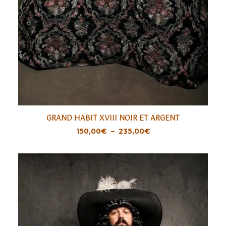
Ce
GRAND HABIT XVIII NOIR ET ARGENT
produit
CHOIX DES OPTIONS
Plage
150,00
€
–
235,00
€
a
de
prix :
plusieurs
150,00€
variations.
à
235,00€
Les
options
peuvent
être
choisies