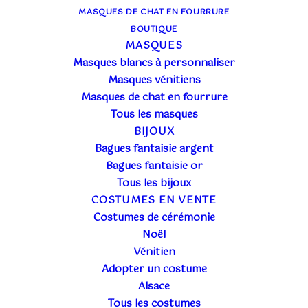
20€
235€
MASQUES DE CHAT EN FOURRURE
BOUTIQUE
20
74
128
181
235
MASQUES
In stock
Masques blancs à personnaliser
Masques vénitiens
Filtrer les produits
Masques de chat en fourrure
Tous les masques
BIJOUX
Bagues fantaisie argent
Bagues fantaisie or
Tous les bijoux
COSTUMES EN VENTE
Affichage de 1–36 sur 57 résultats
Costumes de cérémonie
Noël
Vénitien
Adopter un costume
Alsace
Tous les costumes