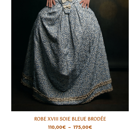
Ce
ROBE XVIII SOIE BLEUE BRODÉE
produit
CHOIX DES OPTIONS
Plage
110,00
€
–
175,00
€
a
de
prix :
plusieurs