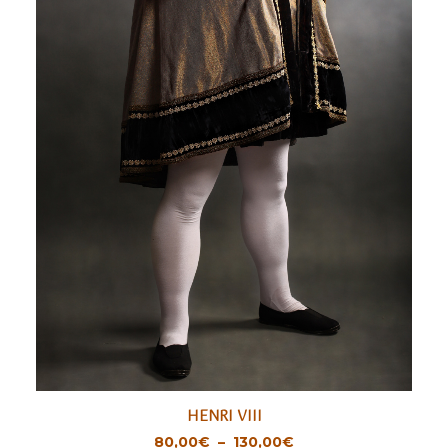
Ce
HENRI VIII
produit
CHOIX DES OPTIONS
Plage
80,00
€
–
130,00
€