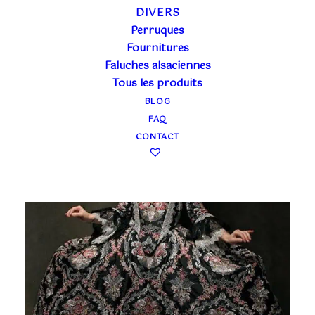
DIVERS
Perruques
Fournitures
Faluches alsaciennes
Tous les produits
BLOG
FAQ
CONTACT