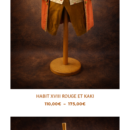
Ce
HABIT XVIII ROUGE ET KAKI
produit
CHOIX DES OPTIONS
Plage
110,00
€
–
175,00
€
a
de
prix :
plusieurs
110,00€
variations.
à
175,00€
Les