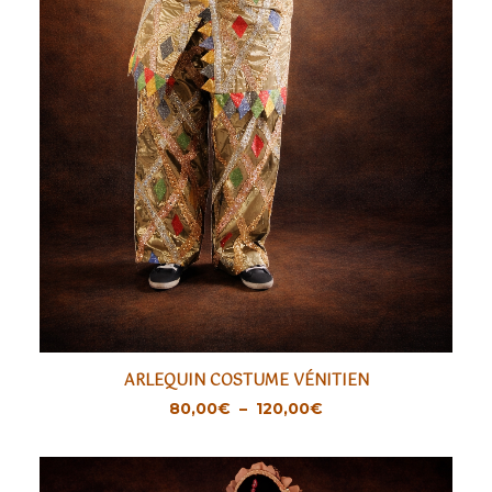
Ce
ARLEQUIN COSTUME VÉNITIEN
produit
CHOIX DES OPTIONS
Plage
80,00
€
–
120,00
€
a
de
prix :
plusieurs
80,00€
variations.
à