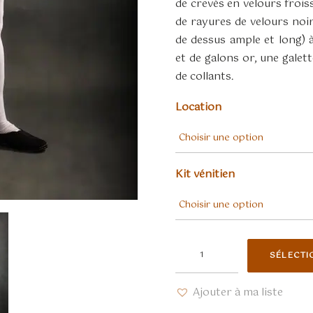
de crevés en velours frois
de rayures de velours noi
de dessus ample et long) à
et de galons or, une galet
de collants.
Location
Kit vénitien
quantité
SÉLECTI
de
HENRI
Ajouter à ma liste
VIII