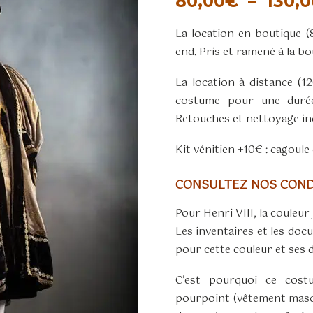
80,00
€
–
130,0
La location en boutique 
end. Pris et ramené à la b
La location à distance (
costume pour une durée
Retouches et nettoyage inc
Kit vénitien +10€ : cagoule 
CONSULTEZ NOS CONDI
Pour Henri VIII, la couleur j
Les inventaires et les do
pour cette couleur et ses dé
C’est pourquoi ce cost
pourpoint (vêtement mascul