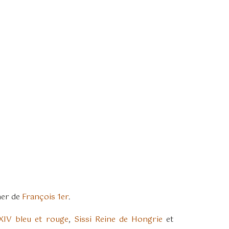
ner de
François 1er
.
XIV bleu et rouge
,
Sissi Reine de Hongrie
et