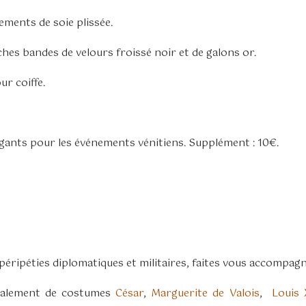
ments de soie plissée.
hes bandes de velours froissé noir et de galons or.
ur coiffe.
 gants pour les événements vénitiens. Supplément : 10€.
éripéties diplomatiques et militaires, faites vous accompag
également de costumes
César
,
Marguerite de Valois
,
Louis 