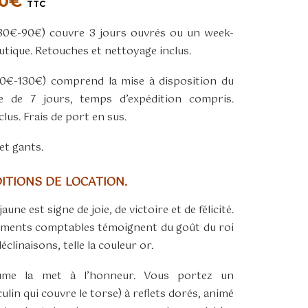
Plage
0
€
TTC
de
(80€-90€) couvre 3 jours ouvrés ou un week-
prix :
outique. Retouches et nettoyage inclus.
80,00€
à
120€-130€) comprend la mise à disposition du
130,00€
 de 7 jours, temps d’expédition compris.
lus. Frais de port en sus.
et gants.
TIONS DE LOCATION.
aune est signe de joie, de victoire et de félicité.
cuments comptables témoignent du goût du roi
clinaisons, telle la couleur or.
ume la met à l’honneur. Vous portez un
in qui couvre le torse) à reflets dorés, animé