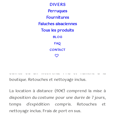
DIVERS
Perruques
BOURGEOIS
Fournitures
Faluches alsaciennes
MÉDIÉVAL BLEU
Tous les produits
MARINE
BLOG
FAQ
CONTACT
Plage
60,00
€
–
90,00
€
TTC
de
La location en boutique (60€) couvre 3 jours
prix :
ouvrés ou un week-end. Pris et ramené à la
60,00€
boutique. Retouches et nettoyage inclus.
à
90,00€
La location à distance (90€) comprend la mise à
disposition du costume pour une durée de 7 jours,
temps d’expédition compris. Retouches et
nettoyage inclus. Frais de port en sus.