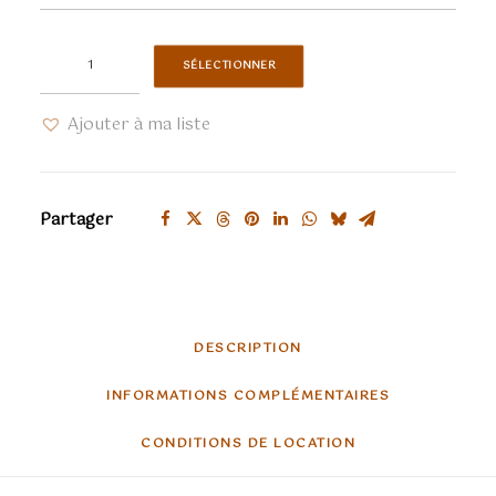
quantité
SÉLECTIONNER
de
Bourgeois
Ajouter à ma liste
médiéval
bleu
marine
Partager
DESCRIPTION
INFORMATIONS COMPLÉMENTAIRES
CONDITIONS DE LOCATION