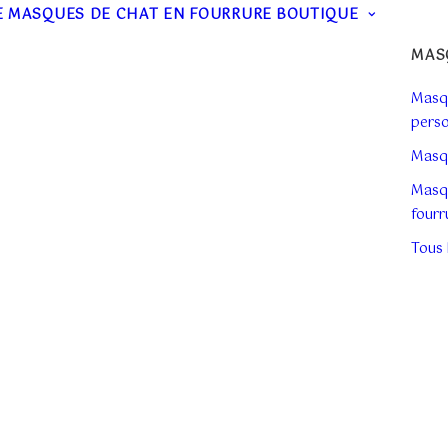
E
MASQUES DE CHAT EN FOURRURE
BOUTIQUE
MAS
Masq
perso
Masqu
Masq
fourr
Tous