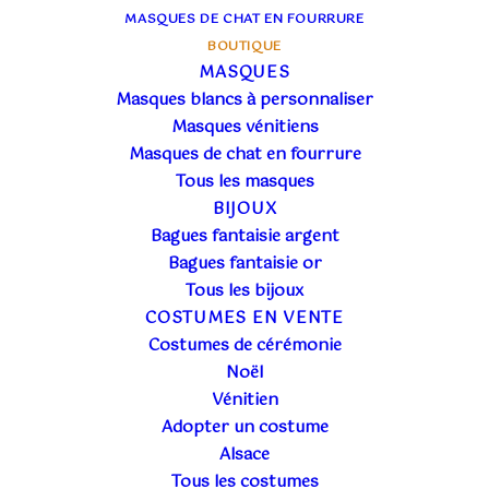
29
34
39
44
49
MASQUES DE CHAT EN FOURRURE
In stock
BOUTIQUE
MASQUES
Filtrer les produits
Masques blancs à personnaliser
Masques vénitiens
Masques de chat en fourrure
Tous les masques
BIJOUX
Bagues fantaisie argent
Bagues fantaisie or
6 résultats affichés
Tous les bijoux
COSTUMES EN VENTE
Costumes de cérémonie
Noël
Vénitien
Adopter un costume
Alsace
Tous les costumes