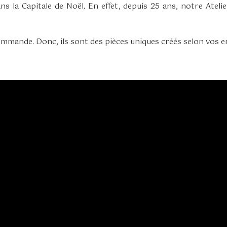
 la Capitale de Noël. En effet, depuis 25 ans, notre Atelie
mmande. Donc, ils sont des pièces uniques créés selon vos e