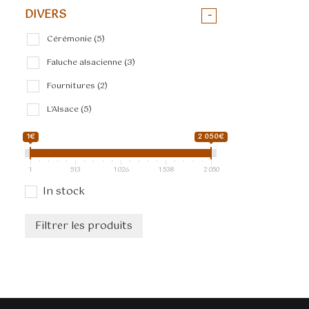
DIVERS
-
Cérémonie
(5)
Faluche alsacienne
(3)
Fournitures
(2)
L'Alsace
(5)
1€
2 050€
1
513
1 026
1 538
2 050
In stock
Filtrer les produits