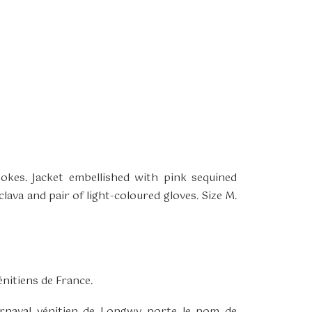
okes. Jacket embellished with pink sequined
ava and pair of light-coloured gloves. Size M.
nitiens de France.
carnaval vénitien de Longwy porte le nom de