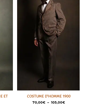
Ce
Ce
E ET
COSTUME D’HOMME 1900
produit
produit
SÉLECTIONNER
Plage
70,00
€
–
105,00
€
60
a
a