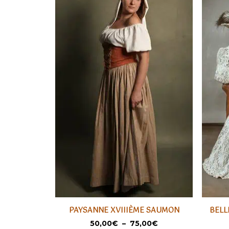
Ce
Ce
PAYSANNE XVIIIÈME SAUMON
BELL
produit
produi
SÉLECTIONNER
Plage
50,00
€
–
75,00
€
a
a