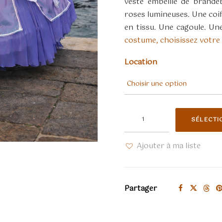
veste embellie de brande
roses lumineuses. Une coif
en tissu. Une cagoule. Une
costume, choisissez votre
Location
quantité
SÉLECTI
de
Fairyland
Ajouter à ma liste
Viola
E
Rosa
Partager
costume
vénitien