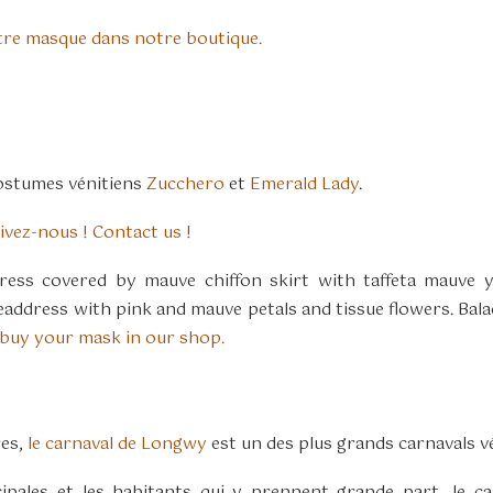
tre masque dans notre boutique.
costumes vénitiens
Zucchero
et
Emerald Lady
.
ivez-nous ! Contact us !
ess covered by mauve chiffon skirt with taffeta mauve y
address with pink and mauve petals and tissue flowers. Balacl
buy your mask in our shop.
res,
le carnaval de Longwy
est un des plus grands carnavals vé
cipales et les habitants qui y prennent grande part, le 