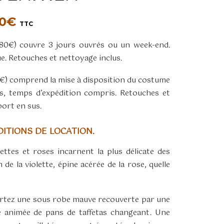
Plage
0
€
TTC
de
(80€) couvre 3 jours ouvrés ou un week-end.
prix :
ue. Retouches et nettoyage inclus.
80,00€
à
0€) comprend la mise à disposition du costume
120,00€
s, temps d’expédition compris. Retouches et
port en sus.
ITIONS DE LOCATION.
ettes et roses incarnent la plus délicate des
de la violette, épine acérée de la rose, quelle
ortez une sous robe mauve recouverte par une
 animée de pans de taffetas changeant. Une