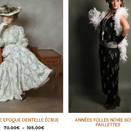
Ce
E EPOQUE DENTELLE ÉCRUE
ANNÉES FOLLES NOIRE SOI
t
produit
SÉLECTIONNER
SÉLECTIONNER
PAILLETTES
Plage
70,00
€
–
105,00
€
a