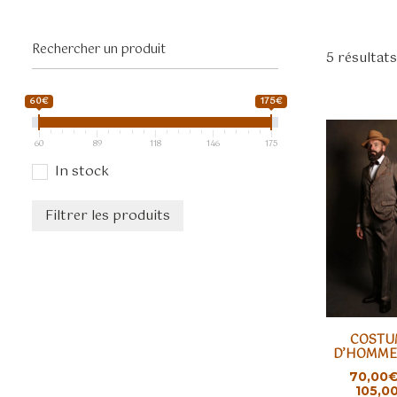
5 résultats
60€
175€
60
89
118
146
175
In stock
Filtrer les produits
Ce
COSTU
produit
D’HOMME
CHOIX D
a
70,00
plusieurs
105,0