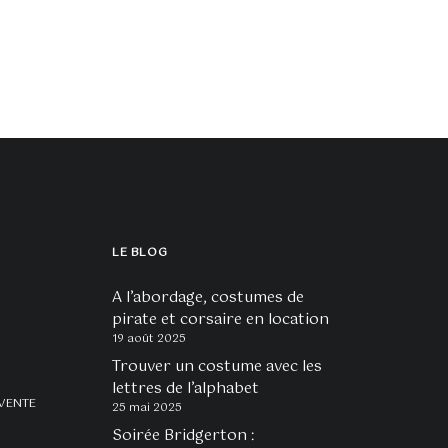
prix :
de
ions.
variations.
60,00€
prix :
à
110,00€
Les
90,00€
à
ns
options
175,00€
nt
peuvent
être
ies
choisies
sur
la
page
du
LE BLOG
it
produit
A l’abordage, costumes de
pirate et corsaire en location
19 août 2025
Trouver un costume avec les
lettres de l’alphabet
VENTE
25 mai 2025
Soirée Bridgerton :