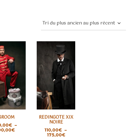
Ce
GROOM
REDINGOTE XIX
it
produit
OIX DES OPTIONS
CHOIX DES OPTIONS
NOIRE
0,00
€
–
a
Plage
90,00
€
110,00
€
–
de
Plage
eurs
plusieurs
175,00
€