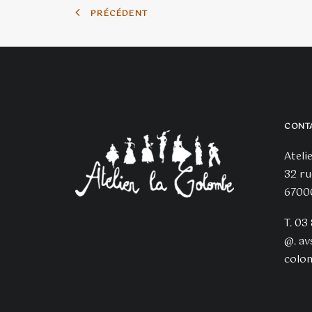
PRÉCÉDENT
CONT
Ateli
32 ru
6700
T. 03
@.
av
colo