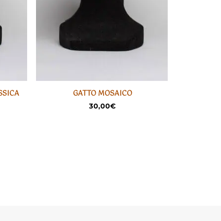
SSICA
GATTO MOSAICO
SCA
AJOUTER
30,00
€