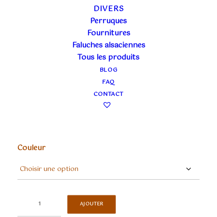
DIVERS
Perruques
LOUP ENFANT
Fournitures
Faluches alsaciennes
Tous les produits
12,00
€
TTC
BLOG
FAQ
CONTACT
Loup enfant
Dimension : 7 cm de haut sur 14 cm de large
Couleur
quantité
AJOUTER
de