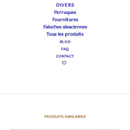
L’
Atelier la Colombe
vous propose ses
DIVERS
pièces
Perruques
uniques
… un
masque personnalisé
dans notre
Fournitures
atelier par nos artistes.
Faluches alsaciennes
Rupture de stock
Tous les produits
BLOG
Ajouter à ma liste
FAQ
CONTACT
Partager
PRODUITS SIMILAIRES