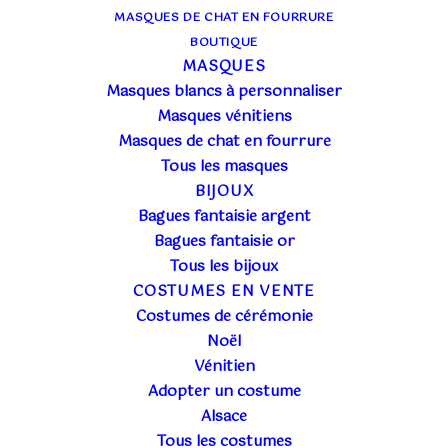
MASQUES DE CHAT EN FOURRURE
BOUTIQUE
MASQUES
Masques blancs à personnaliser
MASQUE VÉNITIEN
Masques vénitiens
Masques de chat en fourrure
COLOMBINA PUNTA
Tous les masques
BIJOUX
PERSONNALISÉ –
Bagues fantaisie argent
PAPIER PLISSÉ OR
Bagues fantaisie or
Tous les bijoux
BLEU
COSTUMES EN VENTE
Costumes de cérémonie
Noël
18,00
€
TTC
Vénitien
Adopter un costume
Vous avez toujours rêver d’un
beau masque
Alsace
vénitien
de qualité?
Tous les costumes