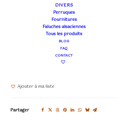
DIVERS
Perruques
GATTA ROSE FIORE
Fournitures
Faluches alsaciennes
Tous les produits
30,00
€
TTC
BLOG
FAQ
Masque Gatta
CONTACT
Dimension : 15.5 cm de haut sur 14.5 cm de large
Rupture de stock
Ajouter à ma liste
Partager