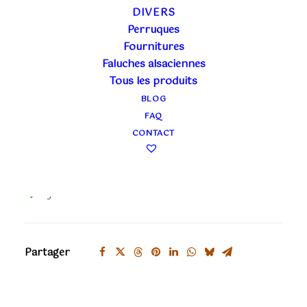
DIVERS
Poids
0.3 kg
Perruques
Forme
Classica
Fournitures
Faluches alsaciennes
Tous les produits
BLOG
1 en stock
FAQ
CONTACT
quantité
AJOUTER
de
Colombine
Ajouter à ma liste
rouge
classica
Partager