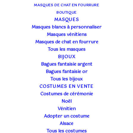
MASQUES DE CHAT EN FOURRURE
BOUTIQUE
MASQUES
Masques blancs à personnaliser
Masques vénitiens
Masques de chat en fourrure
Tous les masques
BIJOUX
Bagues fantaisie argent
Bagues fantaisie or
Tous les bijoux
COSTUMES EN VENTE
COLOMBINE ROUGE
Costumes de cérémonie
Noël
CLASSICA
Vénitien
Adopter un costume
14,00
€
Alsace
TTC
Tous les costumes