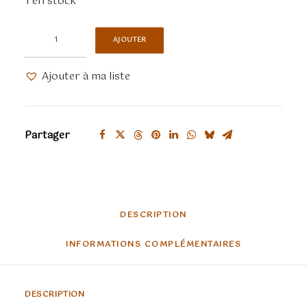
1 en stock
quantité
AJOUTER
de
Volto
Ajouter à ma liste
mixte
blanc
à
Partager
personnaliser
DESCRIPTION
INFORMATIONS COMPLÉMENTAIRES
DESCRIPTION