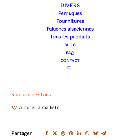
DIVERS
Perruques
FARFALLE BLEU
Fournitures
Faluches alsaciennes
FIORE
Tous les produits
BLOG
30,00
€
FAQ
TTC
CONTACT
Masque farfalle
Dimension : 20cm de haut sur 14cm de large
Rupture de stock
Ajouter à ma liste
Partager