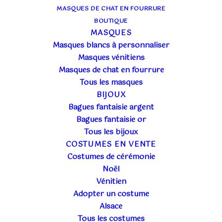
MASQUES DE CHAT EN FOURRURE
BOUTIQUE
MASQUES
Masques blancs à personnaliser
Masques vénitiens
Masques de chat en fourrure
Tous les masques
BIJOUX
Bagues fantaisie argent
Bagues fantaisie or
COLOMBINE VERTE
Tous les bijoux
COSTUMES EN VENTE
BRILLANTINI PUNTA
Costumes de cérémonie
Noël
17,00
€
Vénitien
TTC
Adopter un costume
Masque Colombine verte
Alsace
Tous les costumes