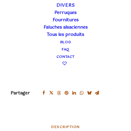
DIVERS
Poids
0.3 kg
Perruques
Forme
Larga
Fournitures
Faluches alsaciennes
Tous les produits
1 en stock
BLOG
quantité
FAQ
AJOUTER
de
CONTACT
Colombine
Ajouter à ma liste
verte
brillantini
punta
Partager
DESCRIPTION