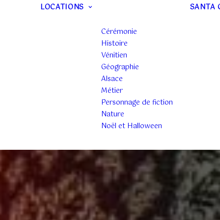
LOCATIONS
SANTA 
Cérémonie
Histoire
Vénitien
Géographie
Alsace
Métier
Personnage de fiction
Nature
Noël et Halloween