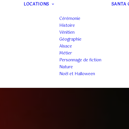
LOCATIONS
SANTA 
Cérémonie
Histoire
Vénitien
Géographie
Alsace
Métier
Personnage de fiction
Nature
Noël et Halloween