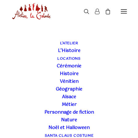
LE BLOG DE L'ATELIER
L’ATELIER
L’Histoire
LA COLOMBE
LOCATIONS
Cérémonie
Histoire
Vénitien
Géographie
Alsace
Métier
Personnage de fiction
Nature
Noël et Halloween
SANTA CLAUS COSTUME