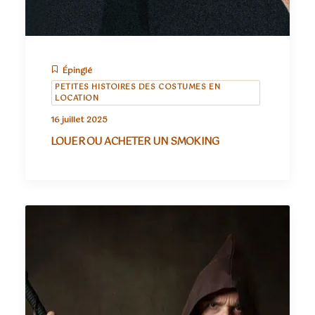
Épinglé
PETITES HISTOIRES DES COSTUMES EN
LOCATION
16 juillet 2025
LOUER OU ACHETER UN SMOKING