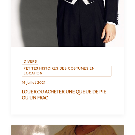
DIVERS
PETITES HISTOIRES DES COSTUMES EN
LOCATION
16 juillet 2021
LOUER OU ACHETER UNE QUEUE DE PIE
OU UN FRAC