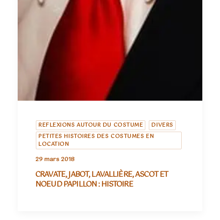
REFLEXIONS AUTOUR DU COSTUME
DIVERS
PETITES HISTOIRES DES COSTUMES EN
LOCATION
29 mars 2018
CRAVATE, JABOT, LAVALLIÈRE, ASCOT ET
NOEUD PAPILLON : HISTOIRE