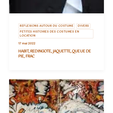
REFLEXIONS AUTOUR DU COSTUME
DIVERS
PETITES HISTOIRES DES COSTUMES EN
LOCATION
17 mai 2022
HABIT, REDINGOTE, JAQUETTE, QUEUE DE
PIE, FRAC