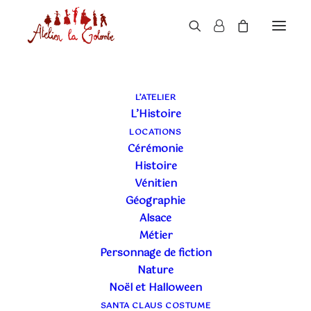
LE BLOG DE L'ATELIER
L’ATELIER
L’Histoire
LA COLOMBE
LOCATIONS
Cérémonie
Histoire
Vénitien
Géographie
Alsace
Métier
Personnage de fiction
Nature
Noël et Halloween
SANTA CLAUS COSTUME