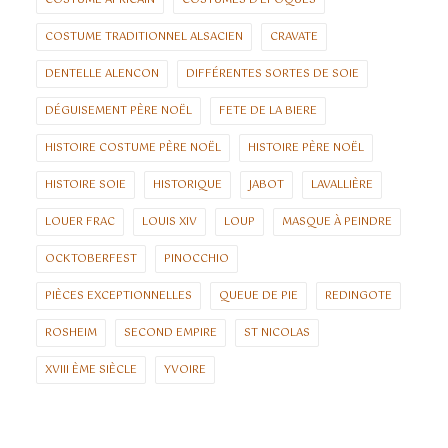
COSTUME AFRICAIN
COSTUMES D'ÉPOQUES
COSTUME TRADITIONNEL ALSACIEN
CRAVATE
DENTELLE ALENCON
DIFFÉRENTES SORTES DE SOIE
DÉGUISEMENT PÈRE NOËL
FETE DE LA BIERE
HISTOIRE COSTUME PÈRE NOËL
HISTOIRE PÈRE NOËL
HISTOIRE SOIE
HISTORIQUE
JABOT
LAVALLIÈRE
LOUER FRAC
LOUIS XIV
LOUP
MASQUE À PEINDRE
OCKTOBERFEST
PINOCCHIO
PIÈCES EXCEPTIONNELLES
QUEUE DE PIE
REDINGOTE
ROSHEIM
SECOND EMPIRE
ST NICOLAS
XVIII ÈME SIÈCLE
YVOIRE