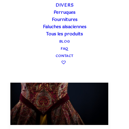
NAPOLÉON III
DIVERS
Perruques
Fournitures
Faluches alsaciennes
Tous les produits
BLOG
FAQ
CONTACT