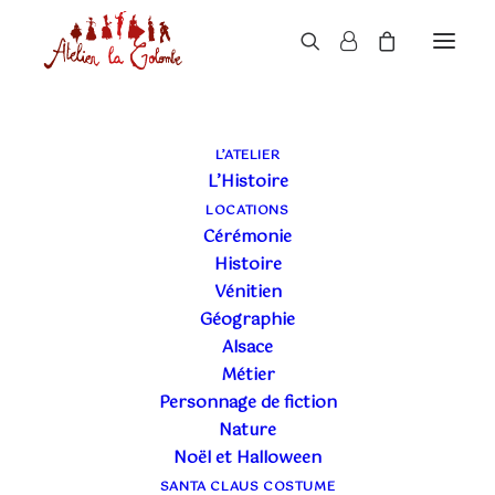
LE BLOG DE L'ATELIER
L’ATELIER
L’Histoire
LA COLOMBE
LOCATIONS
Cérémonie
Histoire
Vénitien
Géographie
Alsace
Métier
Personnage de fiction
Nature
Noël et Halloween
SANTA CLAUS COSTUME