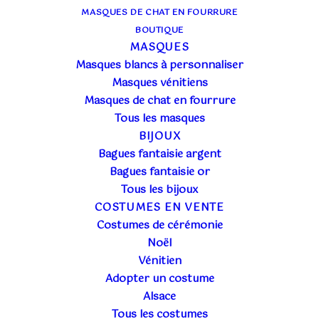
MASQUES DE CHAT EN FOURRURE
BOUTIQUE
MASQUES
Masques blancs à personnaliser
Masques vénitiens
Masques de chat en fourrure
Tous les masques
BIJOUX
Bagues fantaisie argent
Bagues fantaisie or
Tous les bijoux
COSTUMES EN VENTE
Costumes de cérémonie
Noël
Vénitien
DIVERS
Adopter un costume
23 décembre 2022
Alsace
BALS À LA COUR DE L’EMPEREUR
Tous les costumes