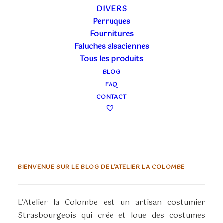
LOCATION
DIVERS
Perruques
29 mars 2018
Fournitures
CRAVATE, JABOT, LAVALLIÈRE, ASCOT
Faluches alsaciennes
ET NOEUD PAPILLON : HISTOIRE
Tous les produits
BLOG
FAQ
CONTACT
BIENVENUE SUR LE BLOG DE L’ATELIER LA COLOMBE
L’Atelier la Colombe est un artisan costumier
Strasbourgeois qui crée et loue des costumes