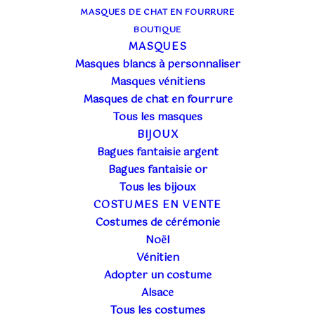
MASQUES DE CHAT EN FOURRURE
BOUTIQUE
MASQUES
Masques blancs à personnaliser
Masques vénitiens
Masques de chat en fourrure
Tous les masques
BIJOUX
Bagues fantaisie argent
Bagues fantaisie or
Tous les bijoux
COSTUMES EN VENTE
Costumes de cérémonie
Noël
Vénitien
Adopter un costume
REFLEXIONS AUTOUR DU COSTUME
Alsace
DIVERS
Tous les costumes
PETITES HISTOIRES DES COSTUMES EN