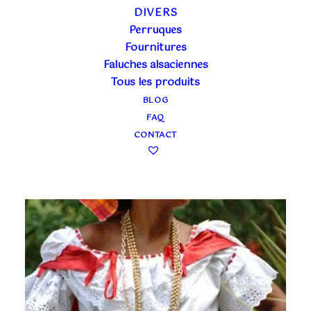
9 juillet 2026
DIVERS
Perruques
COUP DE CŒUR POUR LA DENTELLE
D’ALENÇON
Fournitures
Faluches alsaciennes
Tous les produits
BLOG
FAQ
CONTACT