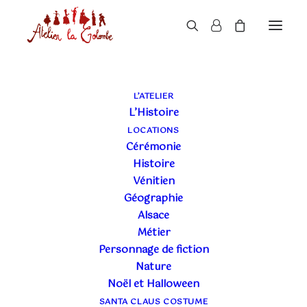
LE BLOG DE L'ATELIER
L’ATELIER
L’Histoire
LA COLOMBE
LOCATIONS
Cérémonie
Histoire
Vénitien
Géographie
Alsace
Métier
Personnage de fiction
Nature
Noël et Halloween
SANTA CLAUS COSTUME