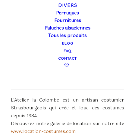
DIVERS
PIÈCES D’EXCEPTION
Perruques
Fournitures
Faluches alsaciennes
Tous les produits
BLOG
FAQ
CONTACT
BIENVENUE SUR LE BLOG DE L’ATELIER LA COLOMBE
L’Atelier la Colombe est un artisan costumier
Strasbourgeois qui crée et loue des costumes
depuis 1984.
Découvrez notre galerie de location sur notre site
www.location-costumes.com