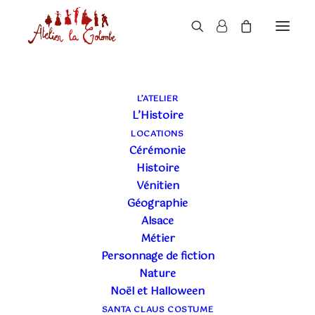
LE BLOG DE L'ATELIER
L’ATELIER
L’Histoire
LA COLOMBE
LOCATIONS
Cérémonie
Histoire
Vénitien
Géographie
Alsace
Métier
Personnage de fiction
Nature
Noël et Halloween
SANTA CLAUS COSTUME