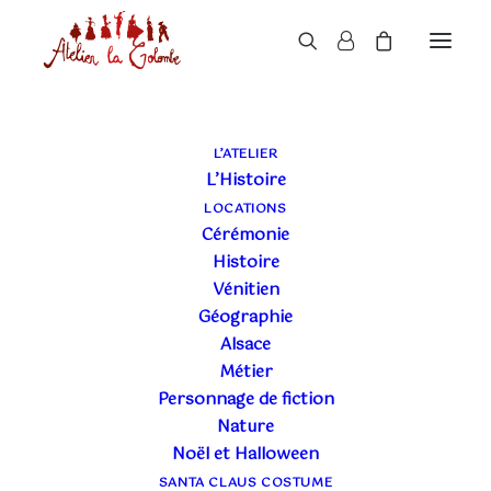
LE BLOG DE L'ATELIER
L’ATELIER
L’Histoire
LA COLOMBE
LOCATIONS
Cérémonie
Histoire
Vénitien
Géographie
Alsace
Métier
Personnage de fiction
Nature
Noël et Halloween
SANTA CLAUS COSTUME