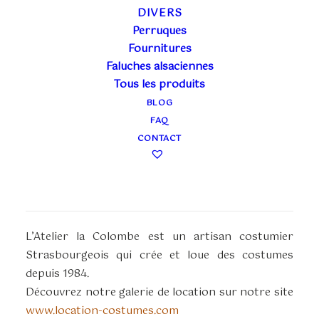
DIVERS
PIÈCES D’EXCEPTION
Perruques
Fournitures
Faluches alsaciennes
Tous les produits
BLOG
FAQ
CONTACT
BIENVENUE SUR LE BLOG DE L’ATELIER LA COLOMBE
L’Atelier la Colombe est un artisan costumier
Strasbourgeois qui crée et loue des costumes
depuis 1984.
Découvrez notre galerie de location sur notre site
www.location-costumes.com