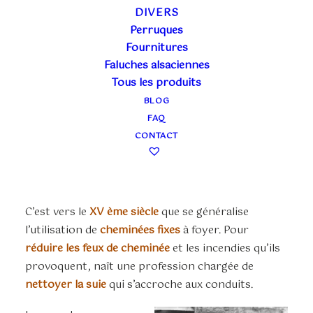
RAMONEUR
DIVERS
Perruques
Fournitures
Si vous souhaitez louer un
Faluches alsaciennes
costume de petit
Tous les produits
ramoneur, et que vous êtes trop pressé pour lire
BLOG
son histoire,
cliquez ici
FAQ
CONTACT
HISTOIRE DE
RAMONEURS
C’est vers le
XV ème siècle
que se généralise
l’utilisation de
cheminées fixes
à foyer. Pour
réduire les feux de cheminée
et les incendies qu’ils
provoquent, naît une profession chargée de
nettoyer la suie
qui s’accroche aux conduits.