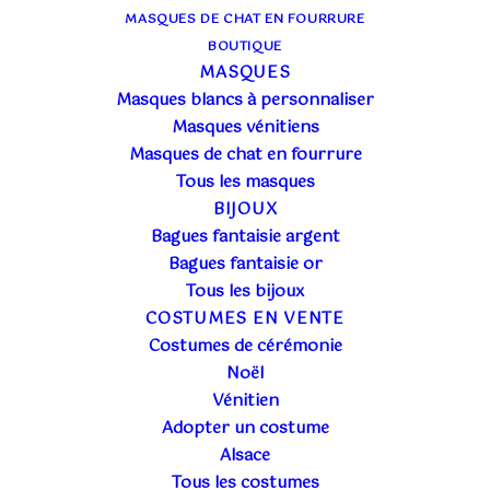
MASQUES DE CHAT EN FOURRURE
BOUTIQUE
MASQUES
Masques blancs à personnaliser
Masques vénitiens
Masques de chat en fourrure
Tous les masques
BIJOUX
Bagues fantaisie argent
Bagues fantaisie or
Tous les bijoux
COSTUMES EN VENTE
Dans certaines régions de France (et d’Europe), il
Costumes de cérémonie
est coutume d
‘
habiller un enfant en petit
Noël
ramoneur
afin de porter
bonheur aux mariés.
..
Vénitien
Mais d’où vient cette
tradition ?
Adopter un costume
Alsace
LOUER UN COSTUME DE
Tous les costumes