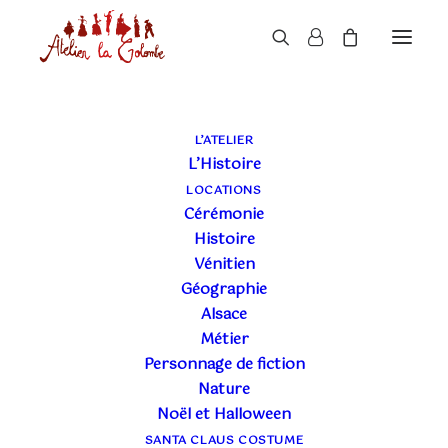
L’ATELIER
L’Histoire
LOCATIONS
Cérémonie
Histoire
Vénitien
Géographie
5 AVRIL 2023
|
PETITES HISTOIRES DES COSTUMES EN
LOCATION
|
7 MINUTES
Alsace
COSTUME DE PETIT
Métier
Personnage de fiction
RAMONEUR POUR LES
Nature
Noël et Halloween
MARIAGES
SANTA CLAUS COSTUME