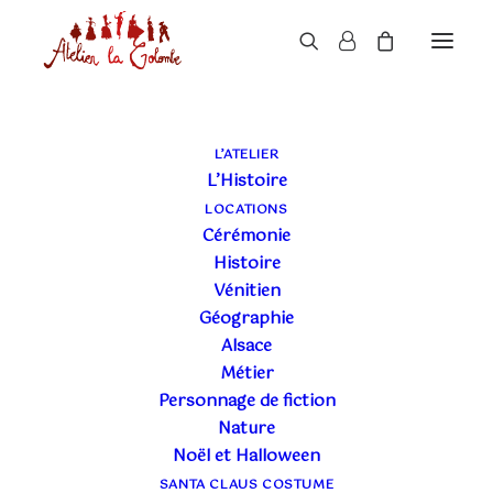
L’ATELIER
L’Histoire
LOCATIONS
Cérémonie
Histoire
Vénitien
Géographie
20 FÉVRIER 2025
|
DIVERS
,
CARNAVALS VÉNITIENS
,
CARNAVALS
|
11 MINUTES
Alsace
UNE JOURNÉE DE
Métier
Personnage de fiction
COSTUMÉ AU
Nature
Noël et Halloween
CARNAVAL DE VENISE
SANTA CLAUS COSTUME