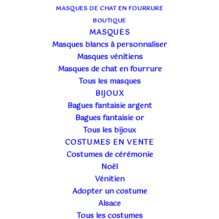
MASQUES DE CHAT EN FOURRURE
BOUTIQUE
MASQUES
Masques blancs à personnaliser
Masques vénitiens
Masques de chat en fourrure
Tous les masques
BIJOUX
Bagues fantaisie argent
Bagues fantaisie or
Tous les bijoux
COSTUMES EN VENTE
Une journée de costumé au
Carnaval de Venise
. Ils
Costumes de cérémonie
nous font rêver quand ils posent devant un
Noël
monument ou la lagune. Mais qui sont-ils ?
Vénitien
Comment se passe leur journée ?
Adopter un costume
Alsace
UNE ARRIVÉE AVEC
Tous les costumes