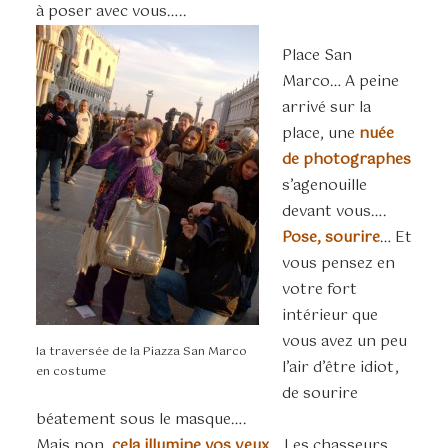
à poser avec vous…..
Place San
Marco… A peine
arrivé sur la
place, une
nuée
de photographes
s’agenouille
devant vous….
Pose, sourire
… Et
vous pensez en
votre fort
intérieur que
vous avez un peu
la traversée de la Piazza San Marco
l’air d’être idiot,
en costume
de sourire
béatement sous le masque….
Mais non,
cela illumine vos yeux
… Les chasseurs