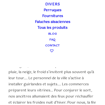
Les
DIVERS
Perruques
Fournitures
Faluches alsaciennes
Tous les produits
BLOG
FAQ
démons, les fantômes et autres sombres
CONTACT
créatures s’en sont allées le 31 octobre Ils ont été
fêtés et engloutis dans les brumes, les toiles
d’araignées et les effluves Halloween…. Les nuits
s’allongent, les arbres ont perdu leurs feuilles et la
pluie, la neige, le froid s’invitent plus souvent qu’à
leur tour…. Le personnel de la ville s’active à
installer guirlandes et sujets…. Les commerces
préparent leurs vitrines… Pour conjurer le sort,
nos ancêtres allumaient des feux pour réchauffer
et éclairer les froides nuit d’hiver. Pour nous, la fée