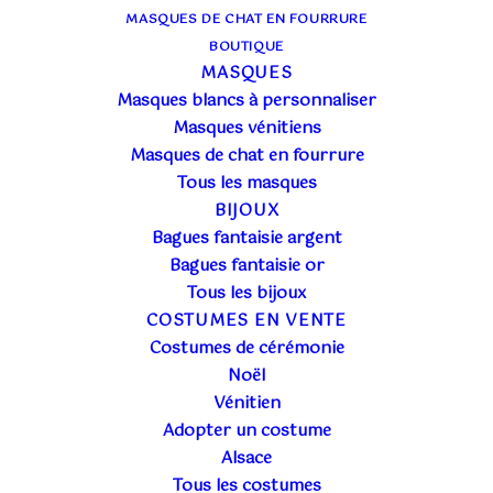
MASQUES DE CHAT EN FOURRURE
BOUTIQUE
MASQUES
Masques blancs à personnaliser
Masques vénitiens
Masques de chat en fourrure
Tous les masques
BIJOUX
Bagues fantaisie argent
Bagues fantaisie or
Tous les bijoux
COSTUMES EN VENTE
Le grand sapin
est arrivé sur la place Kléber pour
Costumes de cérémonie
sa dernière représentation. Dans trois semaines, il
Noël
brillera de mille feux pour le plaisir des petits, des
Vénitien
grands et des milliers de visiteurs venus découvrir
Adopter un costume
et savourer Noël en Alsace….
Alsace
Tous les costumes