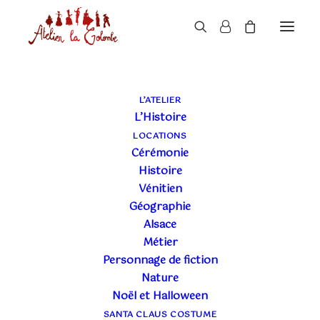
L’ATELIER
L’Histoire
LOCATIONS
Cérémonie
Histoire
Vénitien
Géographie
Alsace
Métier
1 NOVEMBRE 2023
|
ACTUALITÉ DE L'ATELIER
|
5 MINUTES
Personnage de fiction
NOËL EN ALSACE
Nature
Noël et Halloween
SANTA CLAUS COSTUME