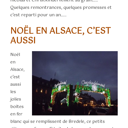
nicolas et Christkindel veillent au grain…..
Quelques remontrances, quelques promesses et
c’est reparti pour un an…..
NOËL EN ALSACE, C’EST
AUSSI
Noël
en
Alsace,
c’est
aussi
les
jolies
boîtes
en fer
blanc qui se remplissent de Bredele, ce petits