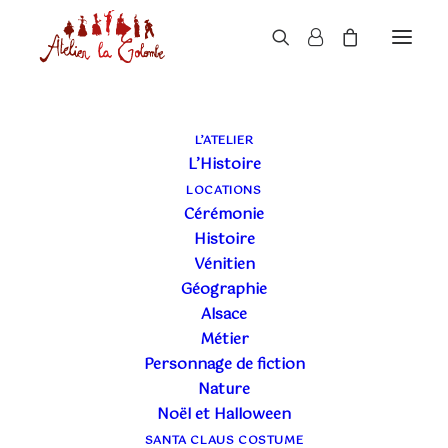
L’ATELIER
L’Histoire
LOCATIONS
Cérémonie
Histoire
21 NOVEMBRE 2015
|
CARNAVAL EN ALSACE
,
CARNAVALS
|
3
Vénitien
MINUTES
Géographie
BOUC BLEU À
Alsace
SCHILTIGHEIM,
Métier
Personnage de fiction
OUVERTURE DE LA
Nature
Noël et Halloween
SAISON
SANTA CLAUS COSTUME