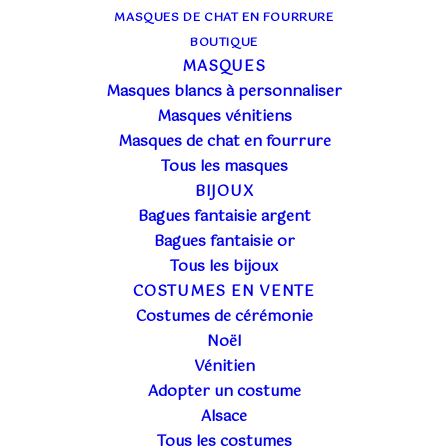
CARNAVALESQUE
MASQUES DE CHAT EN FOURRURE
BOUTIQUE
MASQUES
Masques blancs à personnaliser
Masques vénitiens
Masques de chat en fourrure
Tous les masques
BIJOUX
Bagues fantaisie argent
Bagues fantaisie or
Tous les bijoux
COSTUMES EN VENTE
11 novembre à la salle Kléber de Schiltigheim.
Costumes de cérémonie
Noël
Il est 11 heures et il reste 11 mn avant que les
Vénitien
premières notes de musique ne retentissent dans
Adopter un costume
la salle pour l’ouverture de la cérémonie….
C’est un
Alsace
moment officiel et solennel
et chacun a mis sa
Tous les costumes