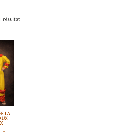
ul résultat
E LA
ES OPTIONS
AUX
X
€
–