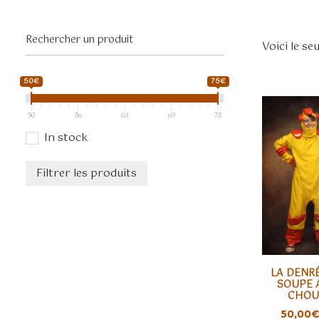
Voici le se
50€
75€
50
56
63
69
75
In stock
Filtrer les produits
Ce
LA DENRÉ
produit
CHOIX D
SOUPE 
CHOU
a
plusieurs
50,00