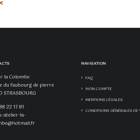
Plage
€
de
prix :
50,00€
à
75,00€
ACTS
NAVIGATION
er la Colombe
FAQ
e du faubourg de pierre
MON COMPTE
0 STRASBOURG
MENTIONS LÉGALES
 88 22 17 81
CONDITIONS GÉNÉRALES DE 
s-atelier-la-
mbe@hotmail.fr