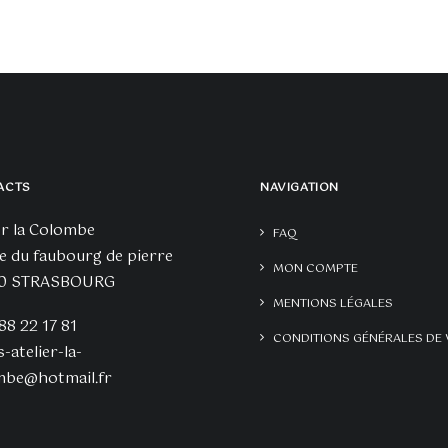
de
prix :
60,00€
à
90,00€
ACTS
NAVIGATION
er la Colombe
FAQ
e du faubourg de pierre
MON COMPTE
0 STRASBOURG
MENTIONS LÉGALES
 88 22 17 81
CONDITIONS GÉNÉRALES DE 
s-atelier-la-
mbe@hotmail.fr