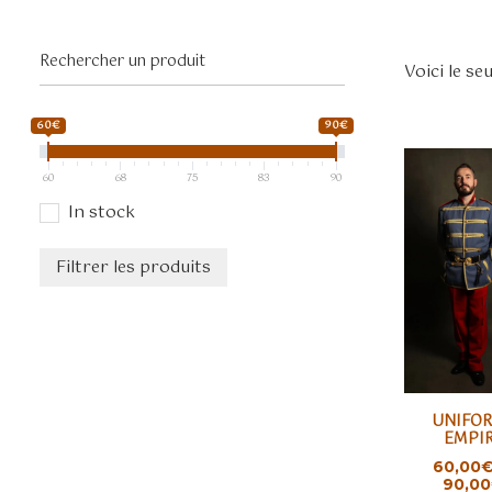
Voici le se
60€
90€
60
68
75
83
90
In stock
Filtrer les produits
Ce
UNIFO
produit
CHOIX D
EMPI
a
60,00
plusieurs
90,00