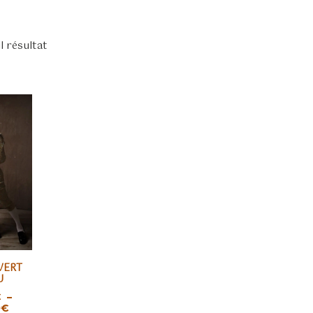
ul résultat
VERT
ES OPTIONS
U
€
–
Plage
0
€