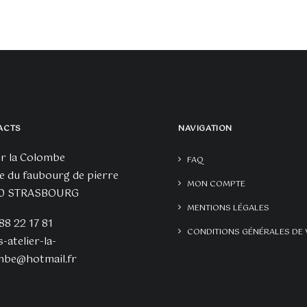
de
prix :
90,00€
à
135,00€
ACTS
NAVIGATION
er la Colombe
FAQ
e du faubourg de pierre
MON COMPTE
0 STRASBOURG
MENTIONS LÉGALES
 88 22 17 81
CONDITIONS GÉNÉRALES DE 
s-atelier-la-
mbe@hotmail.fr