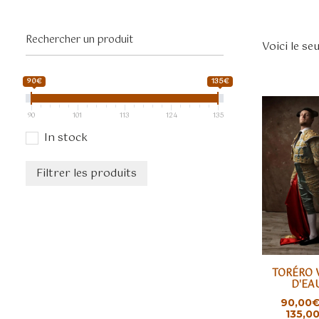
Voici le se
90€
135€
90
101
113
124
135
In stock
Filtrer les produits
Ce
TORÉRO 
produit
CHOIX D
D'EA
a
90,00
plusieurs
135,0