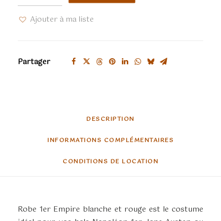
Robe
Ajouter à ma liste
1er
empire
blanche
Partager
et
rouge
DESCRIPTION
INFORMATIONS COMPLÉMENTAIRES
CONDITIONS DE LOCATION
Robe 1er Empire blanche et rouge est le costume