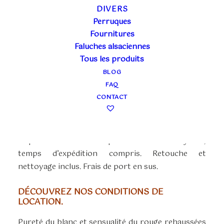
ROBE 1ER EMPIRE
DIVERS
BLANCHE ET ROUGE
Perruques
Fournitures
Faluches alsaciennes
Plage
60,00
€
–
90,00
€
Tous les produits
TTC
de
BLOG
La location en boutique (60€) couvre 3 jours
prix :
FAQ
ouvrés ou un week-end. Pris et ramené à la
60,00€
CONTACT
boutique. Retouches et nettoyage inclus.
à
90,00€
La location à distance (90€) comprend la mise à
disposition du costume pour une durée de 7 jours,
temps d’expédition compris. Retouche et
nettoyage inclus. Frais de port en sus.
DÉCOUVREZ NOS CONDITIONS DE
LOCATION.
Pureté du blanc et sensualité du rouge rehaussées