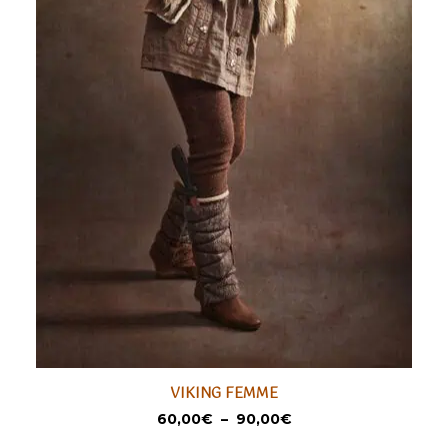
Ce
Ce
VIKING FEMME
produit
pr
SÉLECTIONNER
Plage
60,00
€
–
90,00
€
a
a
de