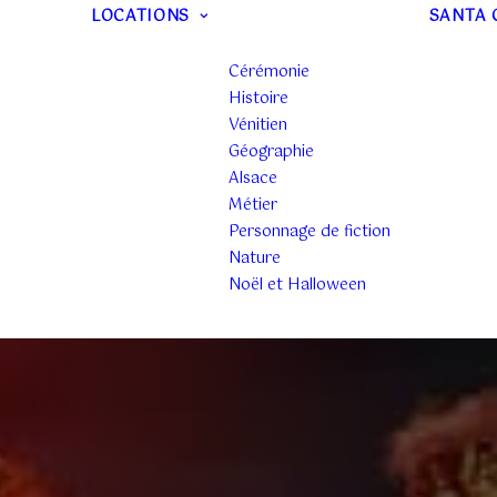
LOCATIONS
SANTA 
Cérémonie
Histoire
Vénitien
Géographie
Alsace
Métier
Personnage de fiction
Nature
Noël et Halloween