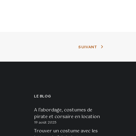
10,00€
135,00€
Les
Les
options
options
peuvent
peuvent
être
être
choisies
choisies
sur
sur
SUIVANT
la
la
page
page
du
du
produit
produit
LE BLOG
A l’abordage, costumes de
pirate et corsaire en location
19 août 2025
Trouver un costume avec les