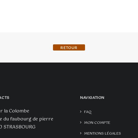
1
75,00€
Les
options
s
peuvent
t
être
choisies
s
sur
BACK TO SHOP
la
page
du
produit
t
ACTS
NAVIGATION
er la Colombe
FAQ
e du faubourg de pierre
MON COMPTE
0 STRASBOURG
MENTIONS LÉGALES