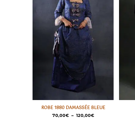
Ce
Ce
ROBE 1880 DAMASSÉE BLEUE
produit
produi
SÉLECTIONNER
Plage
70,00
€
–
120,00
€
a
a
de
prix :
plusieurs
plusieu
70,00€
variations.
variati
à