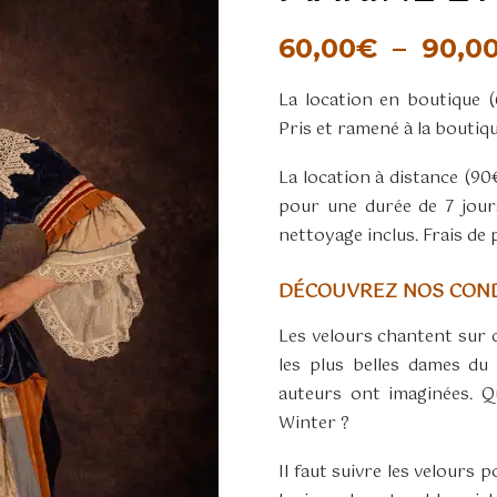
60,00
€
–
90,0
La location en boutique 
Pris et ramené à la boutiq
La location à distance (9
pour une durée de 7 jour
nettoyage inclus. Frais de 
DÉCOUVREZ NOS COND
Les velours chantent sur 
les plus belles dames du s
auteurs ont imaginées. 
Winter ?
Il faut suivre les velours 