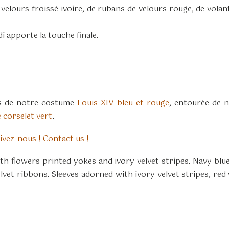
ours froissé ivoire, de rubans de velours rouge, de volants
i apporte la touche finale.
as de notre costume
Louis XIV bleu et rouge
, entourée de
 corselet vert
.
ivez-nous ! Contact us !
h flowers printed yokes and ivory velvet stripes. Navy blu
vet ribbons. Sleeves adorned with ivory velvet stripes, red 