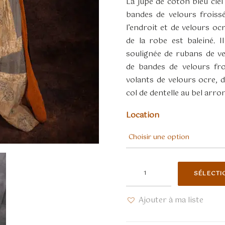
La jupe de coton bleu ciel
bandes de velours froiss
l’endroit et de velours oc
de la robe est baleiné. I
soulignée de rubans de v
de bandes de velours fro
volants de velours ocre, d
col de dentelle au bel arro
Location
quantité
SÉLECTI
de
Robe
Ajouter à ma liste
XVII
velours