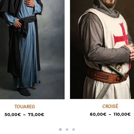
Ce
CROISÉ
TOUAREG
produit
t
SÉLECTIONNER
SÉLECTIONNER
P
Plage
60,00
€
–
110,00
€
50,00
€
–
75,00
€
a
d
de
pr
prix :
plusieurs
rs
6
50,00€
variations.
ons.
à
à