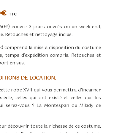
Plage
0
€
TTC
de
(60€) couvre 3 jours ouvrés ou un week-end.
prix :
ue. Retouches et nettoyage inclus.
60,00€
à
0€) comprend la mise à disposition du costume
90,00€
s, temps d’expédition compris. Retouches et
port en sus.
ITIONS DE LOCATION.
cette robe XVII qui vous permettra d’incarner
iècle, celles qui ont existé et celles que les
Qui serez-vous ? La Montespan ou Milady de
pour découvrir toute la richesse de ce costume.