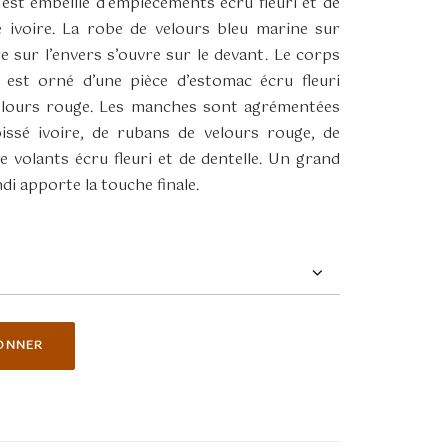
 est embellie d’empiècements écru fleuri et de
é ivoire. La robe de velours bleu marine sur
re sur l’envers s’ouvre sur le devant. Le corps
l est orné d’une pièce d’estomac écru fleuri
elours rouge. Les manches sont agrémentées
issé ivoire, de rubans de velours rouge, de
e volants écru fleuri et de dentelle. Un grand
ndi apporte la touche finale.
ONNER