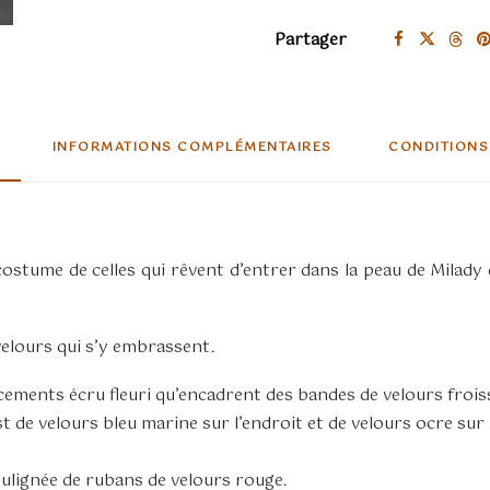
bleu
Partager
marine
et
ocre
INFORMATIONS COMPLÉMENTAIRES
CONDITIONS
costume de celles qui rêvent d’entrer dans la peau de Milady 
 velours qui s’y embrassent.
ècements écru fleuri qu’encadrent des bandes de velours froiss
t de velours bleu marine sur l’endroit et de velours ocre sur 
soulignée de rubans de velours rouge.