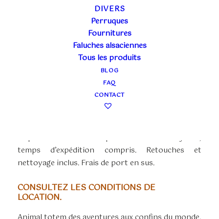
COSTUME OURS
DIVERS
BLANC
Perruques
Fournitures
Faluches alsaciennes
Plage
70,00
€
–
105,00
€
Tous les produits
TTC
de
BLOG
La location en boutique (70€)couvre 3 jours
prix :
FAQ
ouvrés ou un week-end. Pris et ramené à la
70,00€
CONTACT
boutique. Retouches et nettoyage inclus.
à
105,00€
La location à distance (105€) comprend la mise à
disposition du costume pour une durée de 7 jours,
temps d’expédition compris. Retouches et
nettoyage inclus. Frais de port en sus.
CONSULTEZ LES CONDITIONS DE
LOCATION.
Animal totem des aventures aux confins du monde,