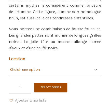
certains mythes le considèrent comme l’ancêtre
de l’Homme. Cette figure, comme son homologue
brun, est aussi celle des tendresses enfantines.
Vous portez une combinaison de fausse fourrure.
Les grandes pattes sont munies de longues griffes
noires. La jolie tête au museau allongé s’orne
d’yeux et d’une truffe noirs.
Location
quantité
SÉLECTIONNER
de
Costume
Ajouter à ma liste
Ours
blanc