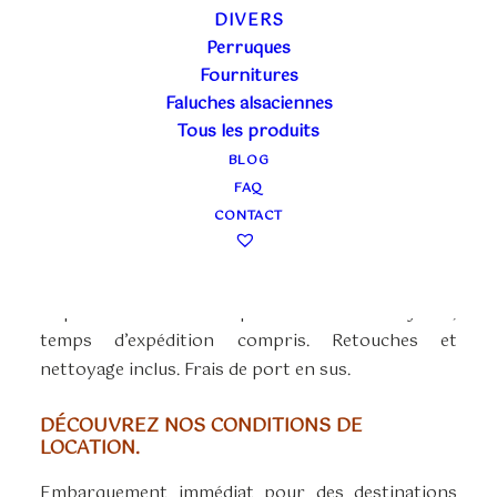
PIRATE HOMME
DIVERS
NOIR ET BORDEAUX
Perruques
Fournitures
Faluches alsaciennes
Plage
80,00
€
–
120,00
€
Tous les produits
TTC
de
BLOG
La location en boutique(80€) couvre 3 jours
prix :
FAQ
ouvrés ou un week-end. Pris et ramené à la
80,00€
CONTACT
boutique. Retouches et nettoyage inclus.
à
120,00€
La location à distance (120€)comprend la mise à
disposition du costume pour une durée de 7 jours,
temps d’expédition compris. Retouches et
nettoyage inclus. Frais de port en sus.
DÉCOUVREZ NOS CONDITIONS DE
LOCATION.
Embarquement immédiat pour des destinations