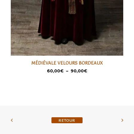
Ce
Ce
MÉDIÉVALE VELOURS BORDEAUX
produit
pr
SÉLECTIONNER
Plage
60,00
€
–
90,00
€
a
a
de
prix :
plusieurs
pl
60,00€
variations.
va
à
90,00€
Les
Le
options
op
peuvent
pe
être
êt
BACK TO SHOP
choisies
ch
sur
su